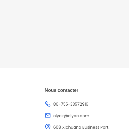
Nous contacter
86-755-33572916
olyair@olyac.com
608 Xichuang Business Port,