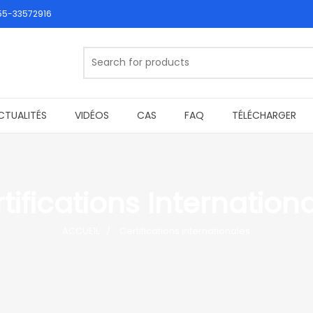
55-33572916
CTUALITÉS
VIDÉOS
CAS
FAQ
TÉLÉCHARGER
tifications Internation
ACCUEIL
Certifications internationales