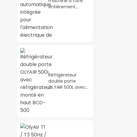
machine à café
entièrement
automatique
intégrée pour
l'alimentation
électrique de
Réfrigérateur
double porte
OLYAIR 500L avec
réfrigérateur
monté en haut
BCD-500