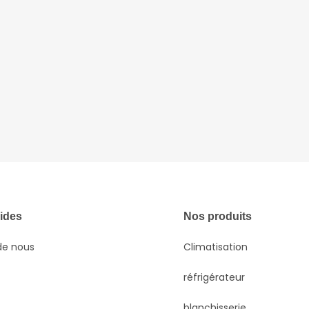
pides
Nos produits
de nous
Climatisation
réfrigérateur
blanchisserie